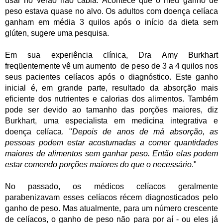
usar no verão não cabia. Acontece que o meu ganho de
peso estava quase no alvo. Os adultos com doença celíaca
ganham em média 3 quilos após o início da dieta sem
glúten, sugere uma pesquisa.
Em sua experiência clínica, Dra Amy Burkhart
freqüentemente vê um aumento de peso de 3 a 4 quilos nos
seus pacientes celíacos após o diagnóstico. Este ganho
inicial é, em grande parte, resultado da absorção mais
eficiente dos nutrientes e calorias dos alimentos. Também
pode ser devido ao tamanho das porções maiores, diz
Burkhart, uma especialista em medicina integrativa e
doença celíaca. "
Depois de anos de má absorção, as
pessoas podem estar acostumadas a comer quantidades
maiores de alimentos sem ganhar peso. Então elas podem
estar comendo porções maiores do que o necessário
."
No passado, os médicos celíacos geralmente
parabenizavam esses celíacos récem diagnosticados pelo
ganho de peso. Mas atualmente, para um número crescente
de celíacos, o ganho de peso não para por aí - ou eles já