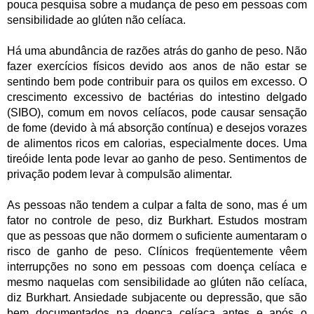
pouca pesquisa sobre a mudança de peso em pessoas com
sensibilidade ao glúten não celíaca.
Há uma abundância de razões atrás do ganho de peso. Não
fazer exercícios físicos devido aos anos de não estar se
sentindo bem pode contribuir para os quilos em excesso. O
crescimento excessivo de bactérias do intestino delgado
(SIBO), comum em novos celíacos, pode causar sensação
de fome (devido à má absorção contínua) e desejos vorazes
de alimentos ricos em calorias, especialmente doces. Uma
tireóide lenta pode levar ao ganho de peso. Sentimentos de
privação podem levar à compulsão alimentar.
As pessoas não tendem a culpar a falta de sono, mas é um
fator no controle de peso, diz Burkhart. Estudos mostram
que as pessoas que não dormem o suficiente aumentaram o
risco de ganho de peso. Clínicos freqüentemente vêem
interrupções no sono em pessoas com doença celíaca e
mesmo naquelas com sensibilidade ao glúten não celíaca,
diz Burkhart. Ansiedade subjacente ou depressão, que são
bem documentados na doença celíaca antes e após o