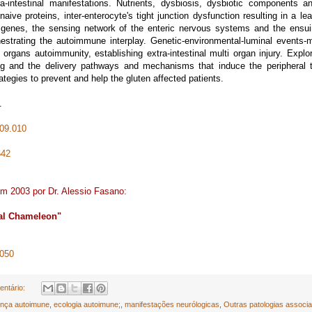
ra-intestinal manifestations. Nutrients, dysbiosis, dysbiotic components an
naive proteins, inter-enterocyte's tight junction dysfunction resulting in a le
ent genes, the sensing network of the enteric nervous systems and the ensui
strating the autoimmune interplay. Genetic-environmental-luminal events-
 organs autoimmunity, establishing extra-intestinal multi organ injury. Explo
ing and the delivery pathways and mechanisms that induce the peripheral t
tegies to prevent and help the gluten affected patients.
.
.09.010
642
em 2003 por Dr. Alessio Fasano:
cal Chameleon"
0050
ntário:
nça autoimune
,
ecologia autoimune;
,
manifestações neurólogicas
,
Outras patologias associ