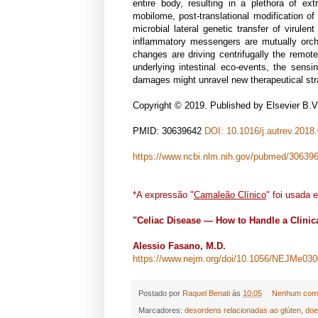
entire body, resulting in a plethora of ext
mobilome, post-translational modification of 
microbial lateral genetic transfer of virul
inflammatory messengers are mutually orche
changes are driving centrifugally the remote
underlying intestinal eco-events, the sens
damages might unravel new therapeutical stra
Copyright © 2019. Published by Elsevier B.V
PMID: 30639642
DOI: 10.1016/j.autrev.2018
https://www.ncbi.nlm.nih.gov/pubmed/30639
*A expressão "
Camaleão Clínico
" foi usada 
"Celiac Disease — How to Handle a Clini
Alessio Fasano, M.D.
https://www.nejm.org/doi/10.1056/NEJMe03
Postado por
Raquel Benati
às
10:05
Nenhum come
Marcadores:
desordens relacionadas ao glúten
,
doe