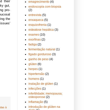
d their
emagrecimento
(4)
aky gut,
endoscopia com biopsia
ng pro-
(2)
mucosal
entrevista
(5)
ring the
enxaqueca
(5)
issues'
esquizofrenia
(1)
esteatose hepática
(3)
exames
(10)
exorfinas
(2)
fadiga
(2)
fermentação natural
(1)
figado gorduroso
(3)
ganho de peso
(4)
glúten
(6)
herpes
(1)
hipertensão
(2)
homens
(1)
inalação de glúten
(1)
infecções
(1)
infertilidade; menopausa;
osteoporose
(2)
inflamação
(5)
introdução de glúten na
adas à