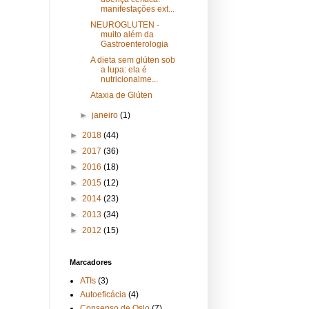
manifestações ext...
NEUROGLUTEN -
muito além da
Gastroenterologia
A dieta sem glúten sob
a lupa: ela é
nutricionalme...
Ataxia de Glúten
►
janeiro
(1)
►
2018
(44)
►
2017
(36)
►
2016
(18)
►
2015
(12)
►
2014
(23)
►
2013
(34)
►
2012
(15)
Marcadores
ATIs
(3)
Autoeficácia
(4)
Consenso de Oslo
(7)