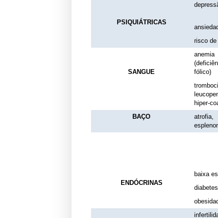
depress
PSIQUIÁTRICAS
ansieda
risco de
anemia
(deficiê
SANGUE
fólico)
tromboci
leucopen
hiper-co
BAÇO
atrofia,
espleno
baixa es
ENDÓCRINAS
diabetes
obesida
infertili