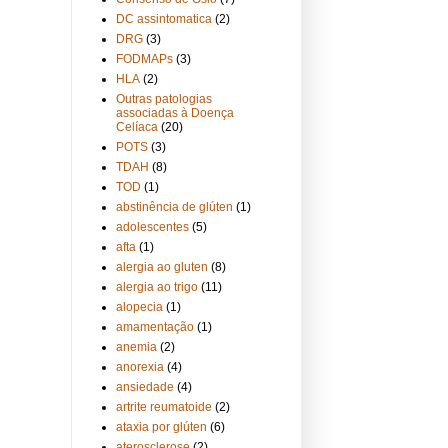
DC assintomatica
(2)
DRG
(3)
FODMAPs
(3)
HLA
(2)
Outras patologias
associadas à Doença
Celíaca
(20)
POTS
(3)
TDAH
(8)
TOD
(1)
abstinência de glúten
(1)
adolescentes
(5)
afta
(1)
alergia ao gluten
(8)
alergia ao trigo
(11)
alopecia
(1)
amamentação
(1)
anemia
(2)
anorexia
(4)
ansiedade
(4)
artrite reumatoide
(2)
ataxia por glúten
(6)
aterosclerose
(2)