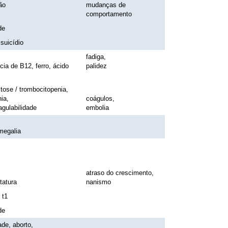
ão
mudanças de
comportamento
de
 suicídio
fadiga,
ncia de B12, ferro, ácido
palidez
tose / trombocitopenia,
ia,
coágulos,
agulabilidade
embolia
megalia
atraso do crescimento,
tatura
nanismo
 t1
de
dade, aborto,