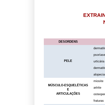
EXTRAI
DESORDENS
dermatit
psorías
PELE
urticária
dermatit
alopecia
miosite
MÚSCULO-ESQUELÉTICAS
artrite
E
ARTICULAÇÕES
osteope
fraturas