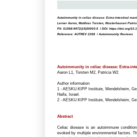
Autoimmunity in celiac disease: Extra-intestinal mani
Lerner Aaron, Matthias Torsten, Wusterhausen Patric
PII: S1568-9972(19)30003-5 / DOI: https://doi.org/10.
Reference: AUTREV 2268 / Autoimmunity Reviews
Autoimmunity in celiac disease: Extra-inte
Aaron L1, Torsten M2, Patricia W2.
Author information
1 - AESKU.KIPP Institute, Wendelsheim, Germ
Haifa, Israel.
2 - AESKU.KIPP Institute, Wendelsheim, Ge
Abstract
Celiac disease is an autoimmune condition 
evoked by multiple environmental factors. The