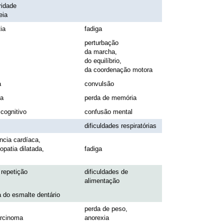
ridade
eia
ia
fadiga
perturbação
da marcha,
do equilíbrio,
da coordenação motora
a
convulsão
a
perda de memória
 cognitivo
confusão mental
dificuldades respiratórias
ência cardíaca,
opatia dilatada,
fadiga
 repetição
dificuldades de
alimentação
a do esmalte dentário
perda de peso,
rcinoma
anorexia