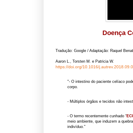
Doença Ce
Tradução: Google / Adaptação: Raquel Benat
Aaron L., Torsten M. e Patricia W.
https://doi.org/10.1016/j.autrev.2018.09.
"- O intestino do paciente celíaco p
corpo.
- Múltiplos órgãos e tecidos não inte
- O termo recentemente cunhado “
EC
meio
ambiente, que induzem a quebra
indivíduo."