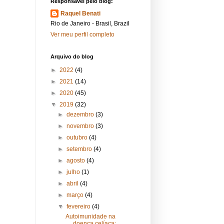
Responsável pelo blog:
Raquel Benati
Rio de Janeiro - Brasil, Brazil
Ver meu perfil completo
Arquivo do blog
►
2022
(4)
►
2021
(14)
►
2020
(45)
▼
2019
(32)
►
dezembro
(3)
►
novembro
(3)
►
outubro
(4)
►
setembro
(4)
►
agosto
(4)
►
julho
(1)
►
abril
(4)
►
março
(4)
▼
fevereiro
(4)
Autoimunidade na
doença celíaca: