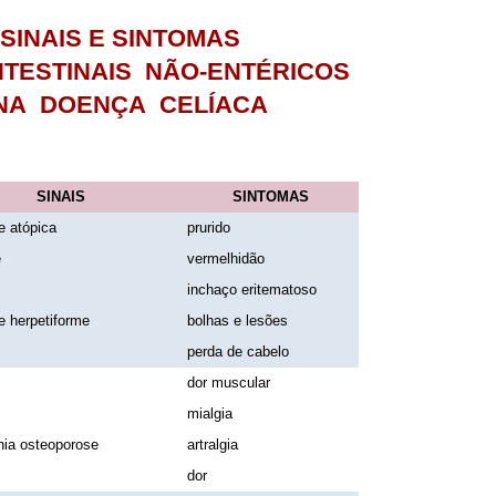
SINAIS E SINTOMAS
NTESTINAIS NÃO-ENTÉRICOS
NA DOENÇA CELÍACA
SINAIS
SINTOMAS
e atópica
prurido
e
vermelhidão
inchaço eritematoso
e herpetiforme
bolhas e lesões
perda de cabelo
dor muscular
mialgia
nia osteoporose
artralgia
dor