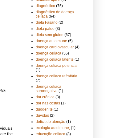
diagnóstico
(75)
diagnóstico de doença
celíaca
(64)
dieta Fasano
(2)
dieta paleo
(3)
dieta sem glúten
(67)
doença autoimune
(5)
doença cardiovascular
(4)
doença celíaca
(56)
doença celíaca latente
(1)
doença celíaca potencial
(1)
doença celíaca refratária
(7)
doença celíaca
ogy,
soronegativa
(1)
dor crônica
(3)
dor nas costas
(1)
duodenite
(1)
duvidas
(2)
déficit de atenção
(1)
ecologia autoimune;
(1)
viduals
iate the
educação celíaca
(8)