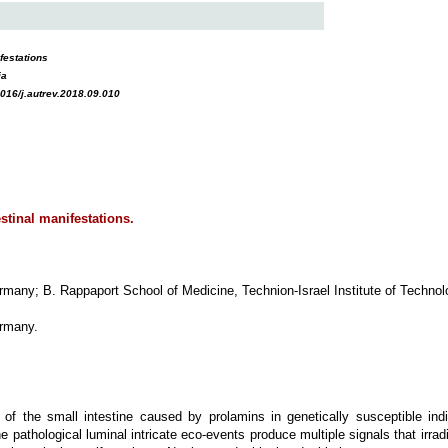
festations
ia
1016/j.autrev.2018.09.010
stinal manifestations.
any; B. Rappaport School of Medicine, Technion-Israel Institute of Technol
rmany.
of the small intestine caused by prolamins in genetically susceptible indi
 pathological luminal intricate eco-events produce multiple signals that irrad