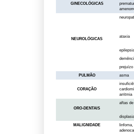
GINECOLÓGICAS
prematu
amenorr
neuropat
ataxia
NEUROLÓGICAS
epilepsi
demênci
prejuízo
PULMÃO
asma
insufici
CORAÇÃO
cardiomi
arritmia
aftas de
ORO-DENTAIS
displasi
MALIGNIDADE
linfoma,
adenoca