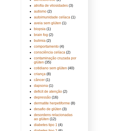
atrofia de vilosidades
(3)
autismo
(2)
autoimunidade celíaca
(1)
aveia sem glúten
(1)
biopsia
(1)
brain fog
(2)
bulimia
(2)
comportamento
(4)
consciência celíaca
(2)
contaminação cruzada por
glúten
(35)
cotidiano sem glúten
(40)
criança
(8)
câncer
(1)
dapsona
(1)
deficit de atenção
(2)
depressão
(16)
dermatite herpetiforme
(8)
desafio de glúten
(3)
desordens relacionadas
ao glúten
(12)
diabetes tipo 1
(4)
diabetes tipo 2
(6)