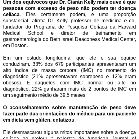
Um dos equívocos que Dr. Ciarán Kelly mais ouve é que
pessoas com excesso de peso não podem ter doença
celíaca
. Eles certamente podem, e uma proporção
substancial, afirma Dr. Kelly, professor de medicina e co-
fundador do Programa de Pesquisa Celíaca da Harvard
Medical School e diretor de treinamento em
gastroenterologia do Beth Israel Deaconess Medical Center,
em Boston.
Em um estudo longitudinal que ele e sua equipe
conduziram, 33% dos 679 participantes apresentaram um
alto índice de massa corporal (IMC) no momento do
diagnóstico (21% apresentavam sobrepeso e 12% eram
obesos). E daqueles com IMC normal ou alto no
diagnóstico, 22% ganharam mais de 2 pontos de IMC em
um seguimento médio de 39,5 meses.
O aconselhamento sobre manutenção de peso deve
fazer parte das orientações do médico para um paciente
em dieta sem glúten, enfatizou
.
Ele desmascarou alguns mitos importantes sobre a doença
celíaca ao proferir a palestra do American Journal of