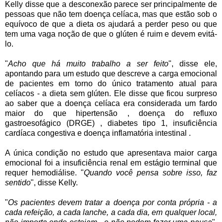
Kelly disse que a desconexão parece ser principalmente de
pessoas que não tem doença celíaca, mas que estão sob o
equívoco de que a dieta os ajudará a perder peso ou que
tem uma vaga noção de que o glúten é ruim e devem evitá-
lo.
"
Acho que há muito trabalho a ser feito
", disse ele,
apontando para um estudo que descreve a carga emocional
de pacientes em torno do único tratamento atual para
celíacos - a dieta sem glúten.
Ele disse que ficou surpreso
ao saber que a doença celíaca era considerada um fardo
maior do que hipertensão , doença do refluxo
gastroesofágico (DRGE) , diabetes tipo 1, insuficiência
cardíaca congestiva e doença inflamatória intestinal .
A única condição no estudo que apresentava maior carga
emocional foi a insuficiência renal em estágio terminal que
requer hemodiálise. "
Quando você pensa sobre isso, faz
sentido
", disse Kelly.
"
Os pacientes devem tratar a doença por conta própria - a
cada refeição, a cada lanche, a cada dia, em qualquer local,