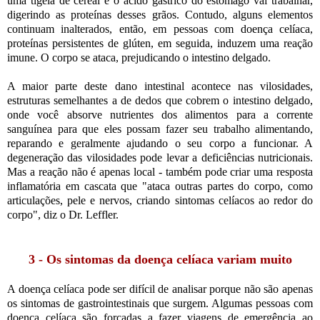
uma tigela de cereal e o ácido gástrico do estômago vai trabalhar,
digerindo as proteínas desses grãos. Contudo, alguns elementos
continuam inalterados, então, em pessoas com doença celíaca,
proteínas persistentes de glúten, em seguida, induzem uma reação
imune. O corpo se ataca, prejudicando o intestino delgado.
A maior parte deste dano intestinal acontece nas vilosidades,
estruturas semelhantes a de dedos que cobrem o intestino delgado,
onde você absorve nutrientes dos alimentos para a corrente
sanguínea para que eles possam fazer seu trabalho alimentando,
reparando e geralmente ajudando o seu corpo a funcionar. A
degeneração das vilosidades pode levar a deficiências nutricionais.
Mas a reação não é apenas local - também pode criar uma resposta
inflamatória em cascata que "ataca outras partes do corpo, como
articulações, pele e nervos, criando sintomas celíacos ao redor do
corpo", diz o Dr. Leffler.
3 - Os sintomas da doença celíaca variam muito
A doença celíaca pode ser difícil de analisar porque não são apenas
os sintomas de gastrointestinais que surgem. Algumas pessoas com
doença celíaca são forçadas a fazer viagens de emergência ao