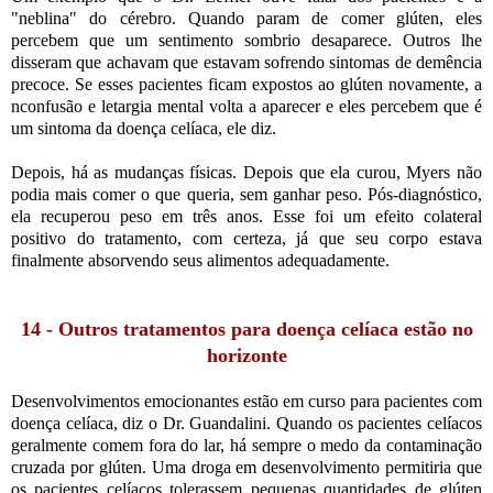
"neblina" do cérebro. Quando param de comer glúten, eles
percebem que um sentimento sombrio desaparece. Outros lhe
disseram que achavam que estavam sofrendo sintomas de demência
precoce. Se esses pacientes ficam expostos ao glúten novamente, a
nconfusão e letargia mental volta a aparecer e eles percebem que é
um sintoma da doença celíaca, ele diz.
Depois, há as mudanças físicas. Depois que ela curou, Myers não
podia mais comer o que queria, sem ganhar peso. Pós-diagnóstico,
ela recuperou peso em três anos. Esse foi um efeito colateral
positivo do tratamento, com certeza, já que seu corpo estava
finalmente absorvendo seus alimentos adequadamente.
14 - Outros tratamentos para doença celíaca estão no
horizonte
Desenvolvimentos emocionantes estão em curso para pacientes com
doença celíaca, diz o Dr. Guandalini. Quando os pacientes celíacos
geralmente comem fora do lar, há sempre o medo da contaminação
cruzada por glúten. Uma droga em desenvolvimento permitiria que
os pacientes celíacos tolerassem pequenas quantidades de glúten