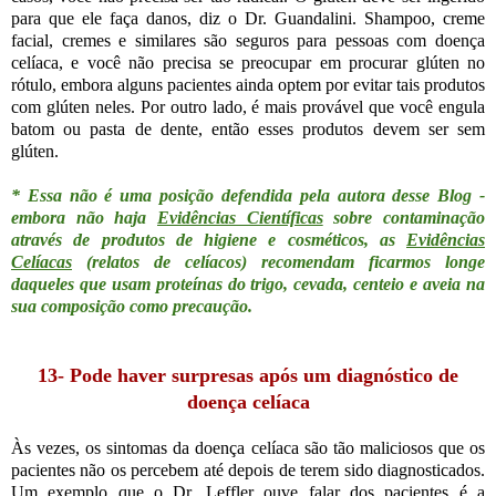
para que ele faça danos, diz o Dr. Guandalini. Shampoo, creme
facial, cremes e similares são seguros para pessoas com doença
celíaca, e você não precisa se preocupar em procurar glúten no
rótulo, embora alguns pacientes ainda optem por evitar tais produtos
com glúten neles. Por outro lado, é mais provável que você engula
batom ou pasta de dente, então esses produtos devem ser sem
glúten.
* Essa não é uma posição defendida pela autora desse Blog -
embora não haja
Evidências Científicas
sobre contaminação
através de produtos de higiene e cosméticos, as
Evidências
Celíacas
(relatos de celíacos) recomendam ficarmos longe
daqueles que usam proteínas do trigo, cevada, centeio e aveia na
sua composição como precaução.
13- Pode haver surpresas após um diagnóstico de
doença celíaca
Às vezes, os sintomas da doença celíaca são tão maliciosos que os
pacientes não os percebem até depois de terem sido diagnosticados.
Um exemplo que o Dr. Leffler ouve falar dos pacientes é a