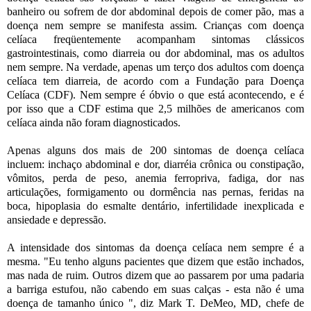
banheiro ou sofrem de dor abdominal depois de comer pão, mas a
doença nem sempre se manifesta assim. Crianças com doença
celíaca freqüentemente acompanham sintomas clássicos
gastrointestinais, como diarreia ou dor abdominal, mas os adultos
nem sempre. Na verdade, apenas um terço dos adultos com doença
celíaca tem diarreia, de acordo com a Fundação para Doença
Celíaca (CDF). Nem sempre é óbvio o que está acontecendo, e é
por isso que a CDF estima que 2,5 milhões de americanos com
celíaca ainda não foram diagnosticados.
Apenas alguns dos mais de 200 sintomas de doença celíaca
incluem: inchaço abdominal e dor, diarréia crônica ou constipação,
vômitos, perda de peso, anemia ferropriva, fadiga, dor nas
articulações, formigamento ou dormência nas pernas, feridas na
boca, hipoplasia do esmalte dentário, infertilidade inexplicada e
ansiedade e depressão.
A intensidade dos sintomas da doença celíaca nem sempre é a
mesma. "Eu tenho alguns pacientes que dizem que estão inchados,
mas nada de ruim. Outros dizem que ao passarem por uma padaria
a barriga estufou, não cabendo em suas calças - esta não é uma
doença de tamanho único ", diz Mark T. DeMeo, MD, chefe de