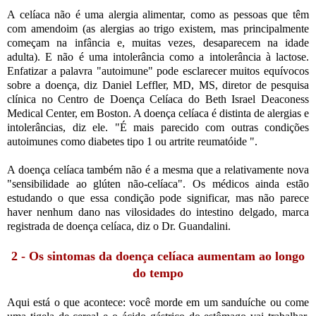
A celíaca não é uma alergia alimentar, como as pessoas que têm
com amendoim (as alergias ao trigo existem, mas principalmente
começam na infância e, muitas vezes, desaparecem na idade
adulta). E não é uma intolerância como a intolerância à lactose.
Enfatizar a palavra "autoimune" pode esclarecer muitos equívocos
sobre a doença, diz Daniel Leffler, MD, MS, diretor de pesquisa
clínica no Centro de Doença Celíaca do Beth Israel Deaconess
Medical Center, em Boston. A doença celíaca é distinta de alergias e
intolerâncias, diz ele. "É mais parecido com outras condições
autoimunes como diabetes tipo 1 ou artrite reumatóide ".
A doença celíaca também não é a mesma que a relativamente nova
"sensibilidade ao glúten não-celíaca". Os médicos ainda estão
estudando o que essa condição pode significar, mas não parece
haver nenhum dano nas vilosidades do intestino delgado, marca
registrada de doença celíaca, diz o Dr. Guandalini.
2 - Os sintomas da doença celíaca aumentam ao longo
do tempo
Aqui está o que acontece: você morde em um sanduíche ou come