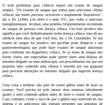
O teste preliminar para celíacos requer um exame de sangue
simples. "Os exames de sangue que temos para selecionar células
celíacas são muito precisos, acessíveis e amplamente disponíveis",
diz o Dr. Leffler. Um deles é o teste tTG, que exibe o anticorpo
transglutaminase tecidual, uma proteína freqüentemente encontrada
no sangue de pessoas com doença celíaca. Um teste positivo não
significa que você definitivamente tenha doença celíaca, mas dá aos
médicos uma dica do que você tem, diz o Dr. Guandalini. Se um
exame de sangue for positivo, um paciente pode dirigir-se a um
gastroenterologista que pode fazer exames de sangue adicionais
para confirmar um diagnóstico celíaco. Se os testes de sangue não
forem claros, um especialista pode querer fazer uma biópsia do
intestino delgado ou uma endoscopia, um procedimento em que um
pequeno tubo contendo uma câmera é inserido por sua garganta
para procurar alterações no intestino delgado que sugerem doença
celíaca.
Uma coisa a lembrar: não pare de comer glúten antes de fazer os
exames. Você precisa ter pelo menos duas semanas (idealmente
quatro a seis) comendo glúten antes de fazer o exame de sangue.
Caso contrário, existe o risco de que o glúten seja removido do seu
sistema e os anticorpos não estejam presentes nas amostras de