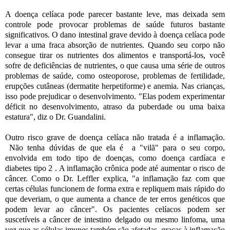
A doença celíaca pode parecer bastante leve, mas deixada sem
controle pode provocar problemas de saúde futuros bastante
significativos. O dano intestinal grave devido à doença celíaca pode
levar a uma fraca absorção de nutrientes. Quando seu corpo não
consegue tirar os nutrientes dos alimentos e transportá-los, você
sofre de deficiências de nutrientes, o que causa uma série de outros
problemas de saúde, como osteoporose, problemas de fertilidade,
erupções cutâneas (dermatite herpetiforme) e anemia. Nas crianças,
isso pode prejudicar o desenvolvimento. "Elas podem experimentar
déficit no desenvolvimento, atraso da puberdade ou uma baixa
estatura", diz o Dr. Guandalini.
Outro risco grave de doença celíaca não tratada é a inflamação.
Não tenha dúvidas de que ela é a "vilã" para o seu corpo,
envolvida em todo tipo de doenças, como doença cardíaca e
diabetes tipo 2 . A inflamação crônica pode até aumentar o risco de
câncer. Como o Dr. Leffler explica, "a inflamação faz com que
certas células funcionem de forma extra e repliquem mais rápido do
que deveriam, o que aumenta a chance de ter erros genéticos que
podem levar ao câncer". Os pacientes celíacos podem ser
suscetíveis a câncer de intestino delgado ou mesmo linfoma, uma
vez que as células imunes também são afetadas, graças à inflamação