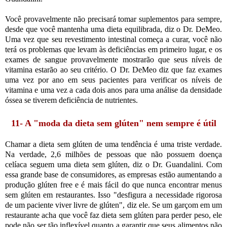
Você provavelmente não precisará tomar suplementos para sempre,
desde que você mantenha uma dieta equilibrada, diz o Dr. DeMeo.
Uma vez que seu revestimento intestinal começa a curar, você não
terá os problemas que levam às deficiências em primeiro lugar, e os
exames de sangue provavelmente mostrarão que seus níveis de
vitamina estarão ao seu critério. O Dr. DeMeo diz que faz exames
uma vez por ano em seus pacientes para verificar os níveis de
vitamina e uma vez a cada dois anos para uma análise da densidade
óssea se tiverem deficiência de nutrientes.
11- A "moda da dieta sem glúten" nem sempre é útil
Chamar a dieta sem glúten de uma tendência é uma triste verdade.
Na verdade, 2,6 milhões de pessoas que não possuem doença
celíaca seguem uma dieta sem glúten, diz o Dr. Guandalini. Com
essa grande base de consumidores, as empresas estão aumentando a
produção glúten free e é mais fácil do que nunca encontrar menus
sem glúten em restaurantes. Isso "desfigura a necessidade rigorosa
de um paciente viver livre de glúten", diz ele. Se um garçom em um
restaurante acha que você faz dieta sem glúten para perder peso, ele
pode não ser tão inflexível quanto a garantir que seus alimentos não