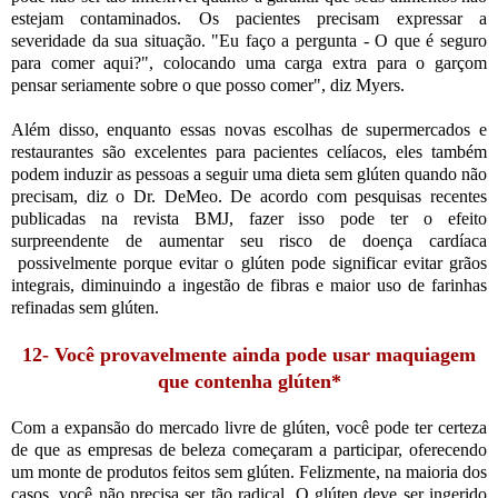
estejam contaminados. Os pacientes precisam expressar a
severidade da sua situação. "Eu faço a pergunta - O que é seguro
para comer aqui?", colocando uma carga extra para o garçom
pensar seriamente sobre o que posso comer", diz Myers.
Além disso, enquanto essas novas escolhas de supermercados e
restaurantes são excelentes para pacientes celíacos, eles também
podem induzir as pessoas a seguir uma dieta sem glúten quando não
precisam, diz o Dr. DeMeo. De acordo com pesquisas recentes
publicadas na revista BMJ, fazer isso pode ter o efeito
surpreendente de aumentar seu risco de doença cardíaca
possivelmente porque evitar o glúten pode significar evitar grãos
integrais, diminuindo a ingestão de fibras e maior uso de farinhas
refinadas sem glúten.
12- Você provavelmente ainda pode usar maquiagem
que contenha glúten*
Com a expansão do mercado livre de glúten, você pode ter certeza
de que as empresas de beleza começaram a participar, oferecendo
um monte de produtos feitos sem glúten. Felizmente, na maioria dos
casos, você não precisa ser tão radical. O glúten deve ser ingerido