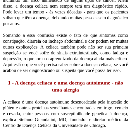
incluindo um risco aumentado de alguns tipos de câncer. Além
disso, a doença celíaca nem sempre terá um diagnóstico rápido.
Pode levar um tempo - às vezes décadas - para que os pacientes
saibam que têm a doença, deixando muitas pessoas sem diagnóstico
por anos.
Somando a essa confusão existe o fato de que sintomas como
constipação, diarreia ou inchaço abdominal e dor podem ter muitas
outras explicações. A celíaca também pode não ser sua primeira
suspeição se você sofre de sinais extraintestinais, como fadiga e
depressão, o que torna o aprendizado da doença ainda mais crítico.
Aqui está o que você precisa saber sobre a doença celíaca, se você
acabou de ser diagnosticado ou suspeita que você possa ter isso.
1 - A doença celíaca é uma doença autoimune - não
uma alergia
A celíaca é uma doença autoimune desencadeada pela ingestão de
glúten e outras proteínas semelhantes encontradas em trigo, centeio
e cevada, entre pessoas com susceptibilidade genética à doença,
explica Stefano Guandalini, MD, fundador e diretor médico da
Centro de Doença Celíaca da Universidade de Chicago.