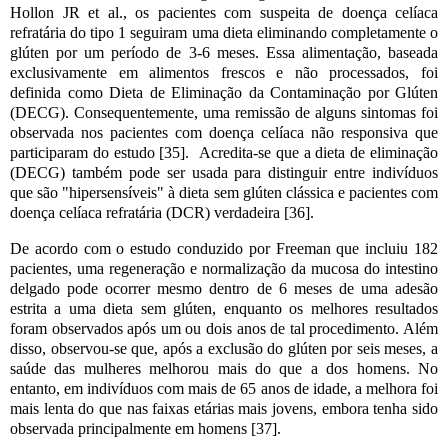
Hollon JR et al., os pacientes com suspeita de doença celíaca
refratária do tipo 1 seguiram uma dieta eliminando completamente o
glúten por um período de 3-6 meses. Essa alimentação, baseada
exclusivamente em alimentos frescos e não processados, foi
definida como Dieta de Eliminação da Contaminação por Glúten
(DECG). Consequentemente, uma remissão de alguns sintomas foi
observada nos pacientes com doença celíaca não responsiva que
participaram do estudo [35].
Acredita-se que a dieta de eliminação
(DECG) também pode ser usada para distinguir entre indivíduos
que são "hipersensíveis" à dieta sem glúten clássica e pacientes com
doença celíaca refratária (DCR) verdadeira [36].
De acordo com o estudo conduzido por Freeman que incluiu 182
pacientes, uma regeneração e normalização da mucosa do intestino
delgado pode ocorrer mesmo dentro de 6 meses de uma adesão
estrita a uma dieta sem glúten, enquanto os melhores resultados
foram observados após um ou dois anos de tal procedimento. Além
disso, observou-se que, após a exclusão do glúten por seis meses, a
saúde das mulheres melhorou mais do que a dos homens. No
entanto, em indivíduos com mais de 65 anos de idade, a melhora foi
mais lenta do que nas faixas etárias mais jovens, embora tenha sido
observada principalmente em homens [37].