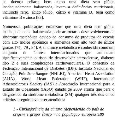
na doença celíaca, bem como uma dieta sem glúten
inadequadamente balanceada, levam a deficiências nutricionais,
incluindo ferro, ácido fólico, cálcio e vitamina D, bem como
vitaminas B e zinco [83].
Numerosas publicações enfatizam que uma dieta sem glúten
inadequadamente balanceada pode acarretar o desenvolvimento da
síndrome metabólica devido ao consumo de produtos de cereais
com alto índice glicêmico e alimentos com alto teor de ácidos
graxos [74 , 79 , 84]. A síndrome metabólica é conhecida como um
conjunto de fatores interrelacionados que aumentam
significativamente o risco de desenvolver aterosclerose, diabetes
tipo 2 e suas complicações cardiovasculares. O consenso da
Federação Internacional de Diabetes (IDF), Instituto Nacional do
Coração, Pulmão e Sangue (NHLBI), American Heart Association
(AHA), World Heart Federation (WHF), International
Atherosclerosis Society (IAS) e Associação Internacional para o
Estudo de Obesidade (IASO) datado de 2009 afirma que para o
diagnóstico da síndrome metabólica (SM) qualquer três dos cinco
critérios a seguir devem ser atendidos:
1 - Circunferência da cintura (dependendo do país de
origem e grupo étnico - na população europeia ≥80