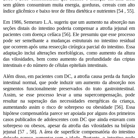
sem glúten consumiram muita energia, gorduras, cereais com alto
índice glicêmico e baixo teor de fibra dietética e nutrientes [54 , 55].
Em 1986, Semeraro
L.A. sugeriu que um aumento na absorção nas
seções distais do intestino poderia compensar a atrofia jejunal em
pacientes com doença celíaca [56]. Ele presumiu que esse processo
pode ser semelhante a mudanças estruturais no intestino residual
que ocorrem após uma ressecção cirúrgica parcial do intestino. Essa
adaptação inclui alterações morfológicas, como aumento da altura
das vilosidades, bem como aumento da profundidade das criptas
intestinais e do número de células epiteliais intestinais.
Além disso, em pacientes com DC, a atrofia causa perda da função
intestinal normal, que pode induzir um aumento da absorção nos
segmentos funcionalmente preservados do trato gastrointestinal.
Assim, se esse processo levar a uma supercompensação, pode
resultar na superação das necessidades energéticas da criança,
aumentando assim o risco de sobrepeso ou obesidade [56]. Essa
hipótese compensatória parece ser apoiada por alguns dos primeiros
casos publicados de adolescentes com DC que ainda estavam com
sobrepeso ou obesos, apesar da atrofia das vilosidades na biópsia
jejunal [57 , 58]. A área de superfície compensatória do intestino
delgado parece aumentar com a idade. Portanto, o intestino pode