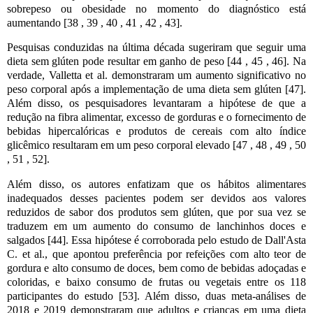
sobrepeso ou obesidade no momento do diagnóstico está
aumentando [38 , 39 , 40 , 41 , 42 , 43].
Pesquisas conduzidas na última década sugeriram que seguir uma
dieta sem glúten pode resultar em ganho de peso [44 , 45 , 46]. Na
verdade, Valletta et al. demonstraram um aumento significativo no
peso corporal após a implementação de uma dieta sem glúten [47].
Além disso, os pesquisadores levantaram a hipótese de que a
redução na fibra alimentar, excesso de gorduras e o fornecimento de
bebidas hipercalóricas e produtos de cereais com alto índice
glicêmico resultaram em um peso corporal elevado [47 , 48 , 49 , 50
, 51 , 52].
Além disso, os autores enfatizam que os hábitos alimentares
inadequados desses pacientes podem ser devidos aos valores
reduzidos de sabor dos produtos sem glúten, que por sua vez se
traduzem em um aumento do consumo de lanchinhos doces e
salgados [44]. Essa hipótese é corroborada pelo estudo de Dall'Asta
C. et al., que apontou preferência por refeições com alto teor de
gordura e alto consumo de doces, bem como de bebidas adoçadas e
coloridas, e baixo consumo de frutas ou vegetais entre os 118
participantes do estudo [53]. Além disso, duas meta-análises de
2018 e 2019 demonstraram que adultos e crianças em uma dieta