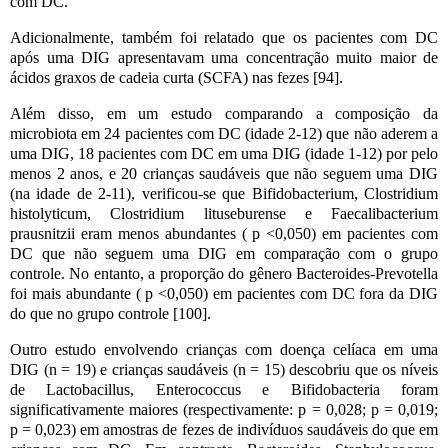
com DC.
Adicionalmente, também foi relatado que os pacientes com DC
após uma DIG apresentavam uma concentração muito maior de
ácidos graxos de cadeia curta (SCFA) nas fezes [94].
Além disso, em um estudo comparando a composição da
microbiota em 24 pacientes com DC (idade 2-12) que não aderem a
uma DIG, 18 pacientes com DC em uma DIG (idade 1-12) por pelo
menos 2 anos, e 20 crianças saudáveis ​​que não seguem uma DIG
(na idade de 2-11), verificou-se que Bifidobacterium, Clostridium
histolyticum, Clostridium lituseburense e Faecalibacterium
prausnitzii eram menos abundantes ( p <0,050) em pacientes com
DC que não seguem uma DIG em comparação com o grupo
controle. No entanto, a proporção do gênero Bacteroides-Prevotella
foi mais abundante ( p <0,050) em pacientes com DC fora da DIG
do que no grupo controle [100].
Outro estudo envolvendo crianças com doença celíaca em uma
DIG (n = 19) e crianças saudáveis ​​(n = 15) descobriu que os níveis
de Lactobacillus, Enterococcus e Bifidobacteria foram
significativamente maiores (respectivamente: p = 0,028; p = 0,019;
p = 0,023) em amostras de fezes de indivíduos saudáveis ​​do que em