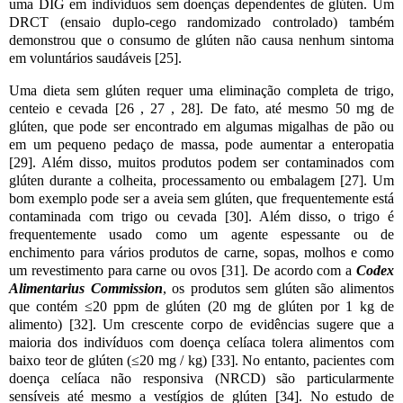
uma DIG em indivíduos sem doenças dependentes de glúten. Um
DRCT (ensaio duplo-cego randomizado controlado) também
demonstrou que o consumo de glúten não causa nenhum sintoma
em voluntários saudáveis ​​[25].
Uma dieta sem glúten requer uma eliminação completa de trigo,
centeio e cevada [26 , 27 , 28]. De fato, até mesmo 50 mg de
glúten, que pode ser encontrado em algumas migalhas de pão ou
em um pequeno pedaço de massa, pode aumentar a enteropatia
[29]. Além disso, muitos produtos podem ser contaminados com
glúten durante a colheita, processamento ou embalagem [27]. Um
bom exemplo pode ser a aveia sem glúten, que frequentemente está
contaminada com trigo ou cevada [30]. Além disso, o trigo é
frequentemente usado como um agente espessante ou de
enchimento para vários produtos de carne, sopas, molhos e como
um revestimento para carne ou ovos [31]. De acordo com a
Codex
Alimentarius Commission
, os produtos sem glúten são alimentos
que contém ≤20 ppm de glúten (20 mg de glúten por 1 kg de
alimento) [32]. Um crescente corpo de evidências sugere que a
maioria dos indivíduos com doença celíaca tolera alimentos com
baixo teor de glúten (≤20 mg / kg) [33]. No entanto, pacientes com
doença celíaca não responsiva (NRCD) são particularmente
sensíveis até mesmo a vestígios de glúten [34]. No estudo de