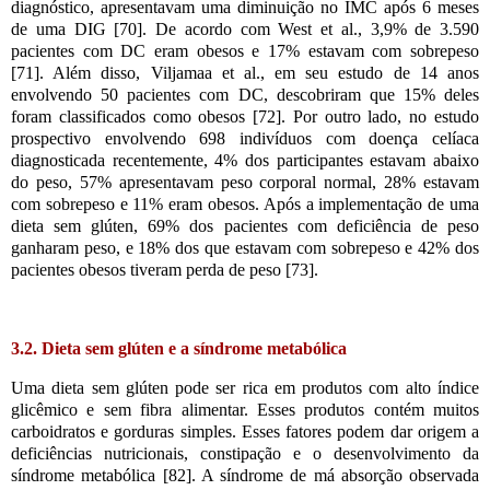
diagnóstico, apresentavam uma diminuição no IMC após 6 meses
de uma DIG [70]. De acordo com West et al., 3,9% de 3.590
pacientes com DC eram obesos e 17% estavam com sobrepeso
[71]. Além disso, Viljamaa et al., em seu estudo de 14 anos
envolvendo 50 pacientes com DC, descobriram que 15% deles
foram classificados como obesos [72]. Por outro lado, no estudo
prospectivo envolvendo 698 indivíduos com doença celíaca
diagnosticada recentemente, 4% dos participantes estavam abaixo
do peso, 57% apresentavam peso corporal normal, 28% estavam
com sobrepeso e 11% eram obesos. Após a implementação de uma
dieta sem glúten, 69% dos pacientes com deficiência de peso
ganharam peso, e 18% dos que estavam com sobrepeso e 42% dos
pacientes obesos tiveram perda de peso [73].
3.2. Dieta sem glúten e a síndrome metabólica
Uma dieta sem glúten pode ser rica em produtos com alto índice
glicêmico e sem fibra alimentar. Esses produtos contém muitos
carboidratos e gorduras simples. Esses fatores podem dar origem a
deficiências nutricionais, constipação e o desenvolvimento da
síndrome metabólica [82]. A síndrome de má absorção observada