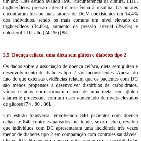
um ano. Este estudo avaliou IMC, circunferência da cintura, LDL,
triglicerídeos, pressão arterial e resistência à insulina. Os autores
encontraram três ou mais fatores de DCV coexistentes em 14,4%
dos indivíduos, sendo os mais comuns um nível elevado de
triglicerídeos (34,8%), aumento da pressão arterial (29,4%) e
colesterol LDL alto (24,1%) [88].
3.5. Doença celíaca, uma dieta sem glúten e diabetes tipo 2
Os dados sobre a associação de doença celíaca, dieta sem glúten e
desenvolvimento de diabetes tipo 2 são inconsistentes. Apesar do
fato de que extensas evidências relatam que os pacientes com DC
são menos propensos a desenvolver distúrbios de carboidratos,
vários estudos correlacionam o uso de uma dieta sem glúten
altamente processada com um risco aumentado de níveis elevados
de glicose [74 , 80 , 86].
Um estudo transversal envolvendo 840 pacientes com doença
celíaca e 840 controles pareados por idade, sexo e etnia, revelou
que indivíduos com DC apresentaram uma incidência três vezes
menor de diabetes tipo 2 em comparação com controles saudáveis ​​
(26 vs. 81). No entanto, deve-se notar que uma das possibilidades