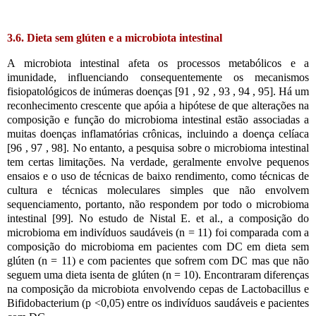
3.6. Dieta sem glúten e a microbiota intestinal
A microbiota intestinal afeta os processos metabólicos e a
imunidade, influenciando consequentemente os mecanismos
fisiopatológicos de inúmeras doenças [91 , 92 , 93 , 94 , 95]. Há um
reconhecimento crescente que apóia a hipótese de que alterações na
composição e função do microbioma intestinal estão associadas a
muitas doenças inflamatórias crônicas, incluindo a doença celíaca
[96 , 97 , 98]. No entanto, a pesquisa sobre o microbioma intestinal
tem certas limitações. Na verdade, geralmente envolve pequenos
ensaios e o uso de técnicas de baixo rendimento, como técnicas de
cultura e técnicas moleculares simples que não envolvem
sequenciamento, portanto, não respondem por todo o microbioma
intestinal [99]. No estudo de Nistal E. et al., a composição do
microbioma em indivíduos saudáveis ​​(n = 11) foi comparada com a
composição do microbioma em pacientes com DC em dieta sem
glúten (n = 11) e com pacientes que sofrem com DC mas que não
seguem uma dieta isenta de glúten (n = 10). Encontraram diferenças
na composição da microbiota envolvendo cepas de Lactobacillus e
Bifidobacterium (p <0,05) entre os indivíduos saudáveis ​​e pacientes