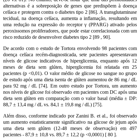
alternativas é a sobreposição de genes que predispõem à doença
celíaca e protegem contra o diabetes tipo 2 [86]. A transglutaminase
tecidual, na doença celíaca, aumenta a inflamação, resultando em
uma redução na expressão do receptor γ (PPARG) ativado pelos
peroxissomos proliferadores, que pode estar correlacionada com um
risco reduzido de desenvolver diabetes tipo 2 [89 , 90].
De acordo com o estudo de Tortora envolvendo 98 pacientes com
doença celíaca recém-diagnosticada, sete pacientes apresentavam
níveis de glicose indicativos de hiperglicemia, enquanto após 12
meses de dieta sem glúten, hiperglicemia foi relatada em 25
pacientes (p <0,01). O valor médio de glicose no sangue no grupo
de estudo após uma dieta isenta de glúten aumentou de 86 mg / dL
para 92 mg / dL [74]. Em outro estudo por Tortora, um aumento
nos níveis de glicose foi observado em pacientes com DC após uma
dieta sem glúten em comparação com o valor basal (média ± DP:
88,7 ± 13,4 mg / dL vs. 84,1 ± 19,8 mg / dL) [75].
Além disso, conforme indicado por Zanini B. et al., foi observado
um aumento estatisticamente significativo na glicose de jejum após
uma dieta sem glúten (12-48 meses de observação) em 497
pacientes - 87,9 ± 10,8 vs. 89,7 ± 12,2 (p <0,0001) [ 80 ].