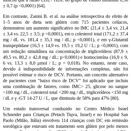
± 0,7 (p <0,0001) [64].
Em contraste, Zanini B. et al. na análise retrospectiva do efeito de
1–5 anos de dieta sem glúten com 715 pacientes celíacos,
demonstrou um aumento significativo no IMC (21,4 ± 3,4 vs. 21,4
± 3,4 vs. 22,5 ± 3,5; p <0,0001), em o colesterol total (171,2 ± 37,4
mg / dL vs. 181,4 ± 35,1 mg / dL; p <0,0001), e em γ-Glutamil
transpeptidase (16,5 ± 14,9 vs. 19,5 ± 19,2 U / L; p <0,0001), com
um redução simultânea na concentração de triglicerídeos (87,9 ±
49,5 vs. 80,2 ± 42,8 mg / dL; p<0,0001) e homocisteína (16,9 ± 9,
6 vs. 13,3 ± 8,0 μmol / L; p = 0,018). No entanto, neste caso,
devido à indisponibilidade de informações completas, não foi
possível estimar o risco de DCV. Portanto, um conceito alternativo
de pacientes com "baixo risco de DCV" foi aplicado que incluiu
uma combinação de fatores, como IMC> 25, glicose no sangue
<100 mg / dL, colesterol total <200 mg / dL, triglicerídeos <150 mg
/ dL e γ -GT 14-27 U / L, que diminuiu de 58% para 47% [80].
Um estudo transversal conduzido no Centro Médico Israel
Schneider para Crianças (Petach Tiqva, Israel) e no Hospital San
Paolo (Milão, Itália) envolveu 114 crianças com DC em remissão
sorológica que estavam em tratamento sem glúten por pelo menos