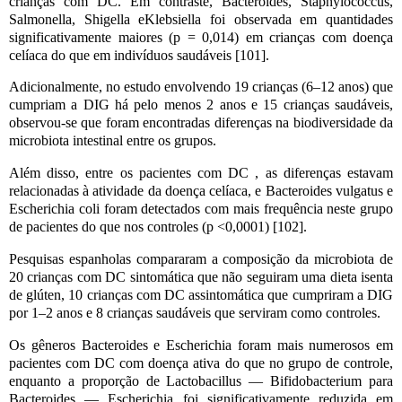
crianças com DC. Em contraste, Bacteroides, Staphylococcus,
Salmonella, Shigella eKlebsiella foi observada em quantidades
significativamente maiores (p = 0,014) em crianças com doença
celíaca do que em indivíduos saudáveis ​​[101].
Adicionalmente, no estudo envolvendo 19 crianças (6–12 anos) que
cumpriam a DIG há pelo menos 2 anos e 15 crianças saudáveis,
observou-se que foram encontradas diferenças na biodiversidade da
microbiota intestinal entre os grupos.
Além disso, entre os pacientes com DC , as diferenças estavam
relacionadas à atividade da doença celíaca, e Bacteroides vulgatus e
Escherichia coli foram detectados com mais frequência neste grupo
de pacientes do que nos controles (p <0,0001) [102].
Pesquisas espanholas compararam a composição da microbiota de
20 crianças com DC sintomática que não seguiram uma dieta isenta
de glúten, 10 crianças com DC assintomática que cumpriram a DIG
por 1–2 anos e 8 crianças saudáveis ​​que serviram como controles.
Os gêneros Bacteroides e Escherichia foram mais numerosos em
pacientes com DC com doença ativa do que no grupo de controle,
enquanto a proporção de Lactobacillus — Bifidobacterium para
Bacteroides — Escherichia foi significativamente reduzida em