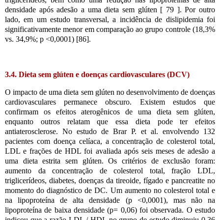
densidade após adesão a uma dieta sem glúten [ 79 ]. Por outro
lado, em um estudo transversal, a incidência de dislipidemia foi
significativamente menor em comparação ao grupo controle (18,3%
vs. 34,9%; p <0,0001) [86].
3.4. Dieta sem glúten e doenças cardiovasculares (DCV)
O impacto de uma dieta sem glúten no desenvolvimento de doenças
cardiovasculares permanece obscuro. Existem estudos que
confirmam os efeitos aterogênicos de uma dieta sem glúten,
enquanto outros relatam que essa dieta pode ter efeitos
antiaterosclerose. No estudo de Brar P. et al. envolvendo 132
pacientes com doença celíaca, a concentração de colesterol total,
LDL e frações de HDL foi avaliada após seis meses de adesão a
uma dieta estrita sem glúten. Os critérios de exclusão foram:
aumento da concentração de colesterol total, fração LDL,
triglicerídeos, diabetes, doenças da tireoide, fígado e pancreatite no
momento do diagnóstico de DC. Um aumento no colesterol total e
na lipoproteína de alta densidade (p <0,0001), mas não na
lipoproteína de baixa densidade (p= 0,06) foi observada. O estudo
indicou que a razão LDL / HDL no grupo de estudo diminuiu 0,36