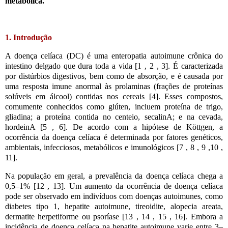
metabólica.
1. Introdução
A doença celíaca (DC) é uma enteropatia autoimune crônica do
intestino delgado que dura toda a vida [
1 , 2 , 3]. É caracterizada
por distúrbios digestivos, bem como de absorção, e é causada por
uma resposta imune anormal às prolaminas (frações de proteínas
solúveis em álcool) contidas nos cereais [4]. Esses compostos,
comumente conhecidos como glúten, incluem proteína de trigo,
gliadina; a proteína contida no centeio, secalinA; e na cevada,
hordeinA [5 , 6]. De acordo com a hipótese de Köttgen, a
ocorrência da doença celíaca é determinada por fatores genéticos,
ambientais, infecciosos, metabólicos e imunológicos [7 , 8 , 9 ,10 ,
11].
Na população em geral, a prevalência da doença celíaca chega a
0,5–1% [12 , 13]. Um aumento da ocorrência de doença celíaca
pode ser observado em indivíduos com doenças autoimunes, como
diabetes tipo 1, hepatite autoimune, tireoidite, alopecia areata,
dermatite herpetiforme ou psoríase [13 , 14 , 15 , 16]. Embora a
incidência de doença celíaca na hepatite autoimune varie entre 3–