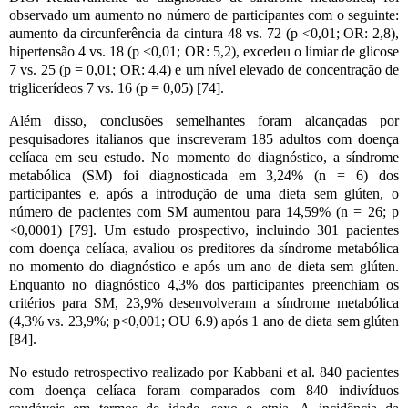
observado um aumento no número de participantes com o seguinte:
aumento da circunferência da cintura 48 vs. 72 (p <0,01; OR: 2,8),
hipertensão 4 vs. 18 (p <0,01; OR: 5,2), excedeu o limiar de glicose
7 vs. 25 (p = 0,01; OR: 4,4) e um nível elevado de concentração de
triglicerídeos 7 vs. 16 (p = 0,05) [74].
Além disso, conclusões semelhantes foram alcançadas por
pesquisadores italianos que inscreveram 185 adultos com doença
celíaca em seu estudo. No momento do diagnóstico, a síndrome
metabólica (SM) foi diagnosticada em 3,24% (n = 6) dos
participantes e, após a introdução de uma dieta sem glúten, o
número de pacientes com SM aumentou para 14,59% (n = 26; p
<0,0001) [79]. Um estudo prospectivo, incluindo 301 pacientes
com doença celíaca, avaliou os preditores da síndrome metabólica
no momento do diagnóstico e após um ano de dieta sem glúten.
Enquanto no diagnóstico 4,3% dos participantes preenchiam os
critérios para SM, 23,9% desenvolveram a síndrome metabólica
(4,3% vs. 23,9%; p<0,001; OU 6.9) após 1 ano de dieta sem glúten
[84].
No estudo retrospectivo realizado por Kabbani et al. 840 pacientes
com doença celíaca foram comparados com 840 indivíduos