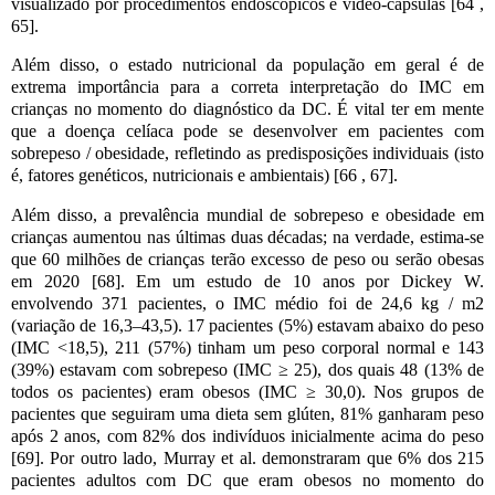
visualizado por procedimentos endoscópicos e vídeo-cápsulas [64 ,
65].
Além disso, o estado nutricional da população em geral é de
extrema importância para a correta interpretação do IMC em
crianças no momento do diagnóstico da DC. É vital ter em mente
que a doença celíaca pode se desenvolver em pacientes com
sobrepeso / obesidade, refletindo as predisposições individuais (isto
é, fatores genéticos, nutricionais e ambientais) [66 , 67].
Além disso, a prevalência mundial de sobrepeso e obesidade em
crianças aumentou nas últimas duas décadas; na verdade, estima-se
que 60 milhões de crianças terão excesso de peso ou serão obesas
em 2020 [68]. Em um estudo de 10 anos por Dickey W.
envolvendo 371 pacientes, o IMC médio foi de 24,6 kg / m2
(variação de 16,3–43,5). 17 pacientes (5%) estavam abaixo do peso
(IMC <18,5), 211 (57%) tinham um peso corporal normal e 143
(39%) estavam com sobrepeso (IMC ≥ 25), dos quais 48 (13% de
todos os pacientes) eram obesos (IMC ≥ 30,0). Nos grupos de
pacientes que seguiram uma dieta sem glúten, 81% ganharam peso
após 2 anos, com 82% dos indivíduos inicialmente acima do peso
[69]. Por outro lado, Murray et al. demonstraram que 6% dos 215
pacientes adultos com DC que eram obesos no momento do