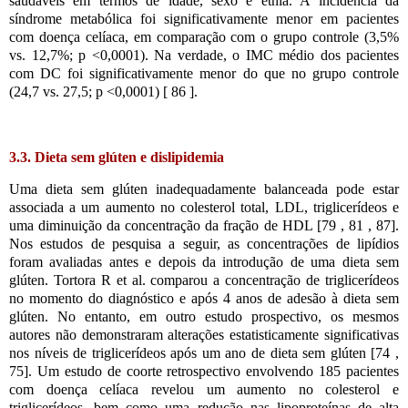
saudáveis ​​em termos de idade, sexo e etnia. A incidência da
síndrome metabólica foi significativamente menor em pacientes
com doença celíaca, em comparação com o grupo controle (3,5%
vs. 12,7%; p <0,0001). Na verdade, o IMC médio dos pacientes
com DC foi significativamente menor do que no grupo controle
(24,7 vs. 27,5; p <0,0001) [ 86 ].
3.3. Dieta sem glúten e dislipidemia
Uma dieta sem glúten inadequadamente balanceada pode estar
associada a um aumento no colesterol total, LDL, triglicerídeos e
uma diminuição da concentração da fração de HDL [79 , 81 , 87].
Nos estudos de pesquisa a seguir, as concentrações de lipídios
foram avaliadas antes e depois da introdução de uma dieta sem
glúten. Tortora R et al. comparou a concentração de triglicerídeos
no momento do diagnóstico e após 4 anos de adesão à dieta sem
glúten. No entanto, em outro estudo prospectivo, os mesmos
autores não demonstraram alterações estatisticamente significativas
nos níveis de triglicerídeos após um ano de dieta sem glúten [74 ,
75]. Um estudo de coorte retrospectivo envolvendo 185 pacientes
com doença celíaca revelou um aumento no colesterol e
triglicerídeos, bem como uma redução nas lipoproteínas de alta