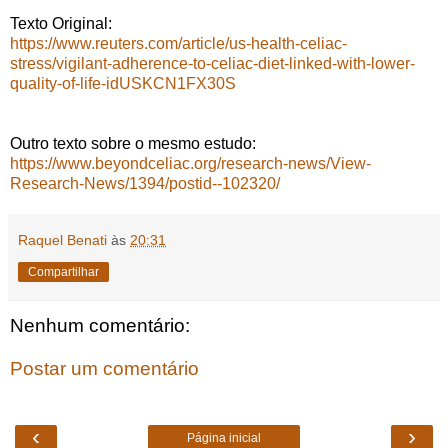
Texto Original:
https://www.reuters.com/article/us-health-celiac-
stress/vigilant-adherence-to-celiac-diet-linked-with-lower-
quality-of-life-idUSKCN1FX30S
Outro texto sobre o mesmo estudo:
https://www.beyondceliac.org/research-news/View-
Research-News/1394/postid--102320/
Raquel Benati
às
20:31
Compartilhar
Nenhum comentário:
Postar um comentário
‹
›
Página inicial