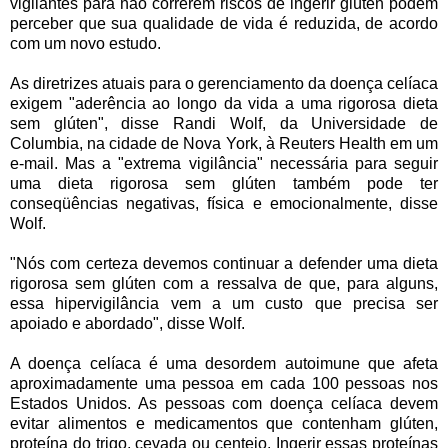
vigilantes para não correrem riscos de ingerir glúten podem
perceber que sua qualidade de vida é reduzida, de acordo
com um novo estudo.
As diretrizes atuais para o gerenciamento da doença celíaca
exigem "aderência ao longo da vida a uma rigorosa dieta
sem glúten", disse Randi Wolf, da Universidade de
Columbia, na cidade de Nova York, à Reuters Health em um
e-mail. Mas a "extrema vigilância" necessária para seguir
uma dieta rigorosa sem glúten também pode ter
conseqüências negativas, física e emocionalmente, disse
Wolf.
"Nós com certeza devemos continuar a defender uma dieta
rigorosa sem glúten com a ressalva de que, para alguns,
essa hipervigilância vem a um custo que precisa ser
apoiado e abordado", disse Wolf.
A doença celíaca é uma desordem autoimune que afeta
aproximadamente uma pessoa em cada 100 pessoas nos
Estados Unidos. As pessoas com doença celíaca devem
evitar alimentos e medicamentos que contenham glúten,
proteína do trigo, cevada ou centeio. Ingerir essas proteínas